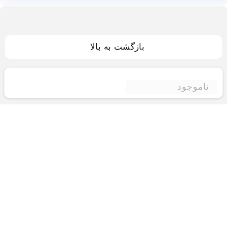
بازگشت به بالا
ناموجود
فروشگاه اینترنتی ادبازار
فروشگاه اینترنتی ادبازار به طوررسمی در سال 93
فعالیت خود را با هدف ارتقای کیفی در زمینه های
بازرگانی داخلی و خارجی و تجارت الکترونیک آغاز نموده
است.یکی از مهمترین اهداف ما ایجاد بزرگترین و کامل
ترین فروشگاه اینترنتی در ایران است.همواره می کوشیم
برای کاری دشوار یعنی «انتخاب »، «مقایسه» و «خرید