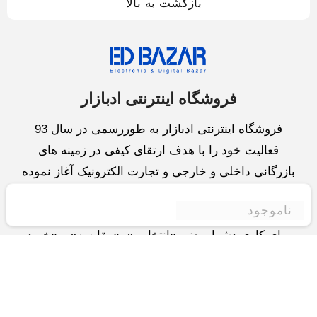
بازگشت به بالا
فروشگاه اینترنتی ادبازار
فروشگاه اینترنتی ادبازار به طوررسمی در سال 93
فعالیت خود را با هدف ارتقای کیفی در زمینه های
بازرگانی داخلی و خارجی و تجارت الکترونیک آغاز نموده
است.یکی از مهمترین اهداف ما ایجاد بزرگترین و کامل
ناموجود
ترین فروشگاه اینترنتی در ایران است.همواره می کوشیم
برای کاری دشوار یعنی «انتخاب »، «مقایسه» و «خرید
»،مسیری کوتاه و مطمئن دلپذیر ولذت بخش را فراهم
آوریم.واحد بازرگانی شرکت سعی در تامین و توزیع و
همچنین خدمات پس از فروش با بهترین کیفیت و قیمت