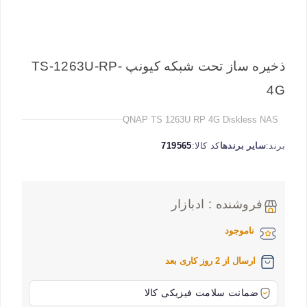
ذخیره ساز تحت شبکه کیونپ TS-1263U-RP-
4G
QNAP TS 1263U RP 4G Diskless NAS
برند:
سایر برندها
کد کالا:
719565
فروشنده : ادبازار
ناموجود
ارسال از 2 روز کاری بعد
ضمانت سلامت فیزیکی کالا