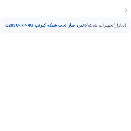
ادبازار
تجهیزات شبکه
ذخیره ساز تحت شبکه کیونپ TS-1263U-RP-4G
/
/