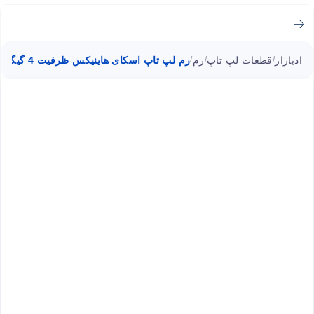
ادبازار
قطعات لپ تاپ
رم
رم لپ تاپ اسکای هاینیکس ظرفیت 4 گیگابایت فرکانس 1600 مگاهرتز
/
/
/