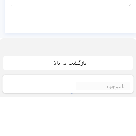
بازگشت به بالا
ناموجود
فروشگاه اینترنتی ادبازار
فروشگاه اینترنتی ادبازار به طوررسمی در سال 93
فعالیت خود را با هدف ارتقای کیفی در زمینه های
بازرگانی داخلی و خارجی و تجارت الکترونیک آغاز نموده