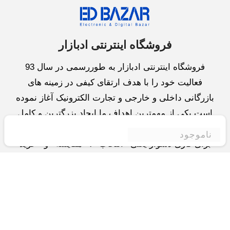
فروشگاه اینترنتی ادبازار
فروشگاه اینترنتی ادبازار به طوررسمی در سال 93
فعالیت خود را با هدف ارتقای کیفی در زمینه های
بازرگانی داخلی و خارجی و تجارت الکترونیک آغاز نموده
است.یکی از مهمترین اهداف ما ایجاد بزرگترین و کامل
ترین فروشگاه اینترنتی در ایران است.همواره می کوشیم
ناموجود
برای کاری دشوار یعنی «انتخاب »، «مقایسه» و «خرید
»،مسیری کوتاه و مطمئن دلپذیر ولذت بخش را فراهم
آوریم.واحد بازرگانی شرکت سعی در تامین و توزیع و
همچنین خدمات پس از فروش با بهترین کیفیت و قیمت
دارد.این واحد « تجارت الکترونیک » را یکی از اولویت
های خود قرارداده و در این زمینه راهکارهایی نیز اتخاذ