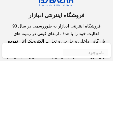
فروشگاه اینترنتی ادبازار
فروشگاه اینترنتی ادبازار به طوررسمی در سال 93
فعالیت خود را با هدف ارتقای کیفی در زمینه های
بازرگانی داخلی و خارجی و تجارت الکترونیک آغاز نموده
است.یکی از مهمترین اهداف ما ایجاد بزرگترین و کامل
ناموجود
ترین فروشگاه اینترنتی در ایران است.همواره می کوشیم
برای کاری دشوار یعنی «انتخاب »، «مقایسه» و «خرید
»،مسیری کوتاه و مطمئن دلپذیر ولذت بخش را فراهم
آوریم.واحد بازرگانی شرکت سعی در تامین و توزیع و
همچنین خدمات پس از فروش با بهترین کیفیت و قیمت
دارد.این واحد « تجارت الکترونیک » را یکی از اولویت
های خود قرارداده و در این زمینه راهکارهایی نیز اتخاذ
کرده است و با « شعار آسوده بیابید و آسان مقایسه کنید