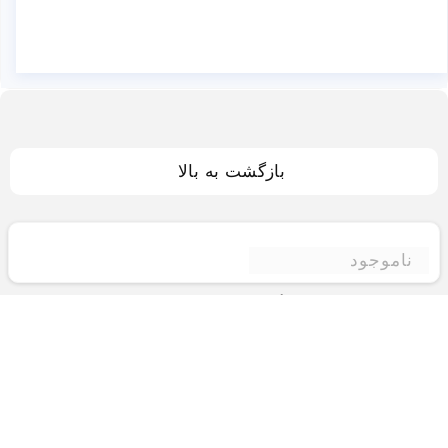
بازگشت به بالا
ناموجود
فروشگاه اینترنتی ادبازار
فروشگاه اینترنتی ادبازار به طوررسمی در سال 93
فعالیت خود را با هدف ارتقای کیفی در زمینه های
بازرگانی داخلی و خارجی و تجارت الکترونیک آغاز نموده
است.یکی از مهمترین اهداف ما ایجاد بزرگترین و کامل