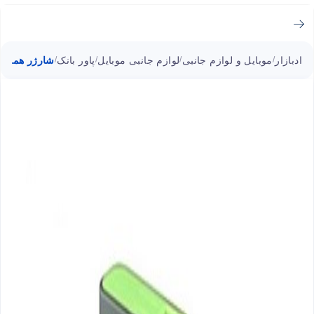
ادبازار
موبایل و لوازم جانبی
لوازم جانبی موبایل
پاور بانک
شارژر همراه ای دیتا مدل T100
/
/
/
/