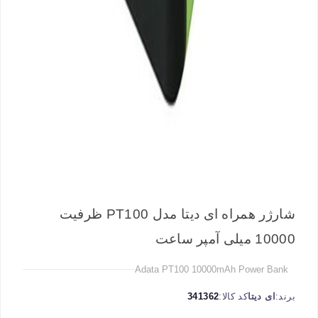
شارژر همراه ای دیتا مدل PT100 ظرفیت
10000 میلی آمپر ساعت
Adata PT100 10000mAh Power Bank
برند:
ای دیتا
کد کالا:
341362