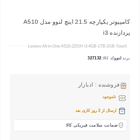
کامپیوتر یکپارچه 21.5 اینچ لنوو مدل A510
پردازنده i3
Lenovo All-in-One A510-22ISH i3-4GB-1TB-2GB-Touch
برند:
لنوو
کد کالا:
327132
فروشنده : ادبازار
ناموجود
ارسال از 2 روز کاری بعد
ضمانت سلامت فیزیکی کالا