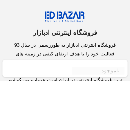
فروشگاه اینترنتی ادبازار
فروشگاه اینترنتی ادبازار به طوررسمی در سال 93
فعالیت خود را با هدف ارتقای کیفی در زمینه های
بازرگانی داخلی و خارجی و تجارت الکترونیک آغاز نموده
ناموجود
است.یکی از مهمترین اهداف ما ایجاد بزرگترین و کامل
ترین فروشگاه اینترنتی در ایران است.همواره می کوشیم
برای کاری دشوار یعنی «انتخاب »، «مقایسه» و «خرید
»،مسیری کوتاه و مطمئن دلپذیر ولذت بخش را فراهم
آوریم.واحد بازرگانی شرکت سعی در تامین و توزیع و
همچنین خدمات پس از فروش با بهترین کیفیت و قیمت
دارد.این واحد « تجارت الکترونیک » را یکی از اولویت