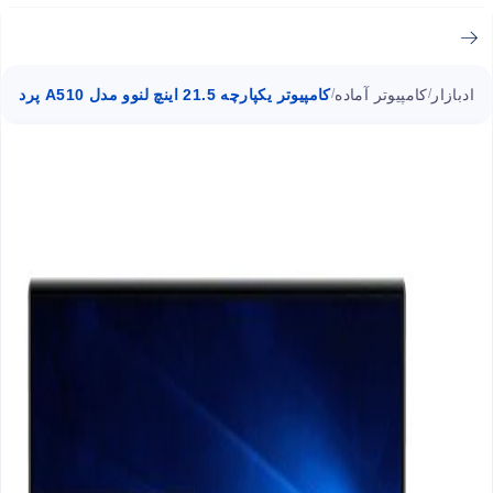
ادبازار
کامپیوتر آماده
کامپیوتر یکپارچه 21.5 اینچ لنوو مدل A510 پردازنده i3
/
/