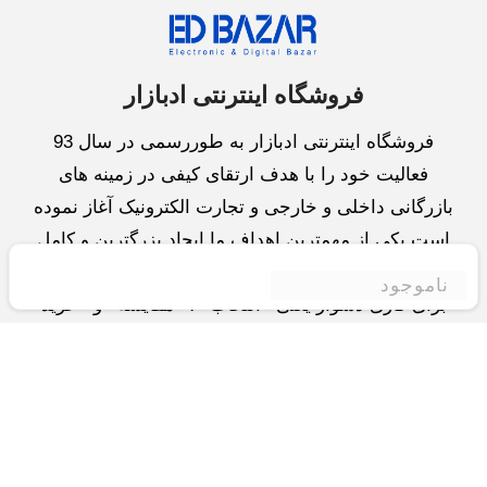
فروشگاه اینترنتی ادبازار
فروشگاه اینترنتی ادبازار به طوررسمی در سال 93
فعالیت خود را با هدف ارتقای کیفی در زمینه های
بازرگانی داخلی و خارجی و تجارت الکترونیک آغاز نموده
است.یکی از مهمترین اهداف ما ایجاد بزرگترین و کامل
ترین فروشگاه اینترنتی در ایران است.همواره می کوشیم
ناموجود
برای کاری دشوار یعنی «انتخاب »، «مقایسه» و «خرید
»،مسیری کوتاه و مطمئن دلپذیر ولذت بخش را فراهم
آوریم.واحد بازرگانی شرکت سعی در تامین و توزیع و
همچنین خدمات پس از فروش با بهترین کیفیت و قیمت
دارد.این واحد « تجارت الکترونیک » را یکی از اولویت
های خود قرارداده و در این زمینه راهکارهایی نیز اتخاذ