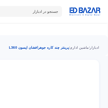
جستجو در ادبازار
دسته بندی محصولات
خانه
شـکـارِ تخفیــف
سوالات متداول
ادبازار
ماشین اداری
پرینتر چند کاره جوهرافشان اپسون L360
/
/