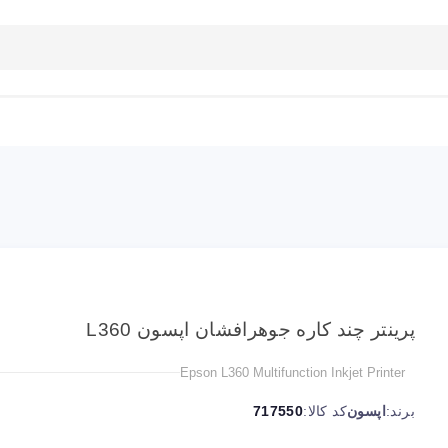
بلاگ
تماس با ما
راهنمای سایت
پرینتر چند کاره جوهرافشان اپسون L360
Epson L360 Multifunction Inkjet Printer
برند:
اپسون
کد کالا:
717550