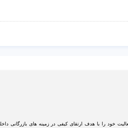
گاه اینترنتی ادبازار به طوررسمی در سال 93 فعالیت خود را با هدف ارتقای کیفی در زمینه های بازرگانی د