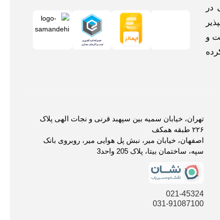
 در
ذیر
ت و
رده
تهران، خیابان سمیه بین سپهبد قرنی و نجات الهی پلاک
۲۲۶ طبقه همکف
اصفهان، خیابان میر، نبش پل هوایی میر، روبروی بانک
سپه، ساختمان بیتا، پلاک 205 واحد3
021-45324
031-91087100