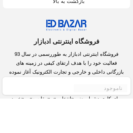
بازگشت به بالا
فروشگاه اینترنتی ادبازار
فروشگاه اینترنتی ادبازار به طوررسمی در سال 93
فعالیت خود را با هدف ارتقای کیفی در زمینه های
بازرگانی داخلی و خارجی و تجارت الکترونیک آغاز نموده
است.یکی از مهمترین اهداف ما ایجاد بزرگترین و کامل
ناموجود
ترین فروشگاه اینترنتی در ایران است.همواره می کوشیم
برای کاری دشوار یعنی «انتخاب »، «مقایسه» و «خرید
»،مسیری کوتاه و مطمئن دلپذیر ولذت بخش را فراهم
آوریم.واحد بازرگانی شرکت سعی در تامین و توزیع و
همچنین خدمات پس از فروش با بهترین کیفیت و قیمت