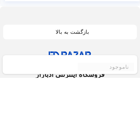
بازگشت به بالا
ناموجود
فروشگاه اینترنتی ادبازار
فروشگاه اینترنتی ادبازار به طوررسمی در سال 93
فعالیت خود را با هدف ارتقای کیفی در زمینه های
بازرگانی داخلی و خارجی و تجارت الکترونیک آغاز نموده
است.یکی از مهمترین اهداف ما ایجاد بزرگترین و کامل
ترین فروشگاه اینترنتی در ایران است.همواره می کوشیم
برای کاری دشوار یعنی «انتخاب »، «مقایسه» و «خرید