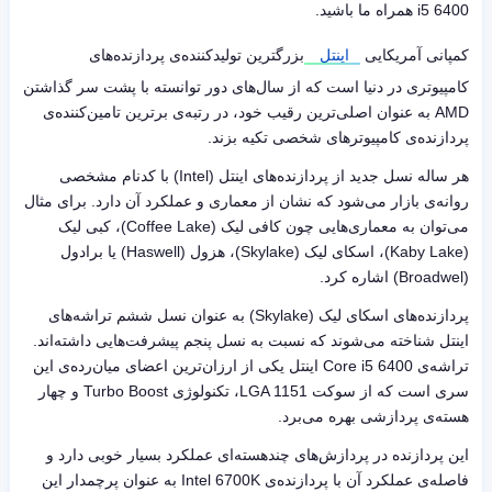
i5 6400
همراه ما باشید.
کمپانی آمریکایی
اینتل
بزرگترین تولیدکننده‌ی پردازنده‌های
کامپیوتری در دنیا است که از سال‌های دور توانسته با پشت سر گذاشتن
AMD
به عنوان اصلی‌ترین رقیب خود، در رتبه‌ی برترین تامین‌کننده‌ی
پردازنده‌ی کامپیوترهای شخصی تکیه بزند.
هر ساله نسل جدید از پردازنده‌های اینتل (
Intel
) با کدنام مشخصی
روانه‌ی بازار می‌شود که نشان از معماری و عملکرد آن دارد. برای مثال
می‌توان به معماری‌هایی چون کافی‌ لیک (
Coffee Lake
)، کبی لیک
(
Kaby Lake
)، اسکای لیک (
Skylake
)، هزول (
Haswell
) یا برادول
(
Broadwel
) اشاره کرد.
پردازنده‌های اسکای لیک (
Skylake
) به عنوان نسل ششم تراشه‌های
اینتل شناخته می‌شوند که نسبت به نسل پنجم پیشرفت‌هایی داشته‌اند.
تراشه‌ی
Core i5 6400
اینتل یکی از ارزان‌ترین اعضای میان‌رده‌ی این
سری است که از سوکت
LGA 1151
، تکنولوژی
Turbo Boost
و چهار
هسته‌ی پردازشی بهره می‌برد.
این پردازنده در پردازش‌های چندهسته‌ای عملکرد بسیار خوبی دارد و
فاصله‌ی عملکرد آن با پردازنده‌ی
Intel 6700K
به عنوان پرچمدار این