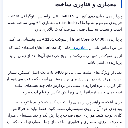
معماری و فناوری ساخت
پردازنده‌ی میان‌رده‌ی کور آی 5 6400 اینتل براساس لیتوگرافی
14nm
،
فرایندی موسوم به تیک‌تاک (
tick-tock
) و معماری 64 بیتی ساخته شده
است و نسبت به نسل قبلی سرعت کلاک بالاتری دارد.
پردازنده‌ی
Intel Core i5 6400
از سوکت
LGA 1151
پشتیبانی می‌کند.
بر این اساس باید از
مادربرد
هایی (
Motherboard
) استفاده کنید که
از ین سوکت پشتیبانی می‌کنند و تاریخ عرضه‌ی آن‌ها بعد از زمان تولید
پردازنده‌ی اینتل باشد.
یکی از ویژگی‌های مثبت سی پی یو
Core i5 6400
اینتل عملکرد بسیار
خوب این تراشه در پردازش‌های چند هسته‌ای است که باعث می‌شود از
کار کردن با نرم‌افزارهای مبتنی بر پردازش‌های چند هسته‌ای، مانند
نسخه‌های جدید نرم‌افزارهای ویرایش عکس و فیلم لذت ببرید.
برای اینکه بخواهید پردازنده‌ای را انتخاب کنید که بتوانید با توجه به
بودجه‌ی خود آن را روی سیستم‌تان نصب کنید، فقط نباید به فرکانس
کاری توجه کنید. مواردی چون قدرت پردازش تک و چند هسته‌ای، میزان
مصرف انرژی، معماری و فناوری ساخت از جمله مواردی است که باید