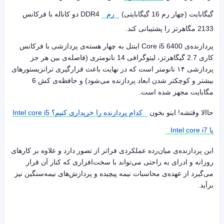
گیگابایت (چهار رم 16 گیگابایتی)
رم
DDR4
دو کاناله با فرکانس
2133 مگاهرتز را پشتیبانی کند.
پردازنده‌ی
Core i5 6400
اینتل به چهار هسته‌ی پردازشی با فرکانس
کاری 2.7 گیگاهرتز، لیتوگرافی 14 نانومتری (فاصله‌ی بین هر جز
پردازشی ۱۴ نانومتر است که در نهایت باعث قرارگیری ترانزیستورهای
بیشتر و کوچکتر شدن ابعاد پردازنده می‌شود) و حافظه‌ی کش 6
مگابایت مجهز شده است.
حاالا وقتشه! اینو بخون
کدام پردازنده را خریداری کنیم؟ Intel core i5
یا Intel core i7
این پردازنده‌ی میان‌رده عملکردی فراتر از تصور دارد و علاوه بر کارهای
روزانه و ادرای به راحتی می‌تواند با سخت‌افزاری که کنار آن قرار
می‌گیرد از عهده‌ی محاسبات نیمه پیچیده و پردازش‌های نیمه‌سنگین نیز
برآید.