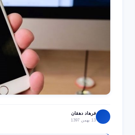
فرهاد دهقان
13 بهمن 1397