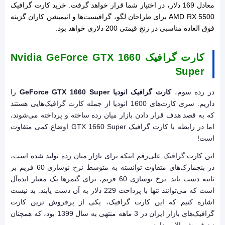
معادل 169 دلار، در اختیار شما قرار خواهد گرفت. خرید کارت گرافیک
AMD RX 5500 برای طراحان لگو، گرافیست‌ها و انیمیشن کاران گزینه
فوق العاده مناسبی در رنج قیمتی 200 دلاری خواهد بود.
کارت گرافیک Nvidia GeForce GTX 1660
Super
در رده سوم،
کارت گرافیک انودیا GeForce GTX 1660 Super
را
داریم. سری کارت‌های 1600 انودیا از جمله کارت‌ گرافیک‌هایی هستند
که به قصد هدف قرار دادن بازار میان رده ساخته و پرداخته می‌شوند،
اما در رابطه با کارت گرافیک GTX 1660 Super اوضاع کمی متفاوت
است!
این کارت گرافیک علی‌رقم اینکه برای بازار میان رده تولید شده است،
در بنچمارک‌های متفاوت توانسته به متوسط نرخ نوسازی 60 فریم بر
ثانیه دست یابد. نرخ نوسازی 60 فریم، برای گیمرها یک معیار ایده‌آل
است که می‌توانند تنها با پرداخت 229 دلار به آن دست یابند. بد نیست
اشاره کنیم که این کارت گرافیک، یکی از پرفروش ترین کارت
گرافیک‌های بازار ایران در 3 ماهه منتهی به سال 1399 بود، که همچنان