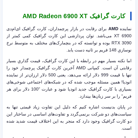
کارت گرافیک AMD Radeon 6900 XT
نماینده
AMD
برای رقابت در بازار پرچمداران، کارت گرافیک ای‌ام‌دی
6900 XT می‌باشد. توان پردازشی این کارت گرافیک کمی کمتر از
RTX 3090 بوده و توانسته که در بنچمارک‌های مختلف به متوسط نرخ
نوسازیِ 148 فریم بر ثانیه دست یابد.
اما نکته بسیار مهم در رابطه با این کارت گرافیک، قیمت گذاریِ بسیار
رقابتی آن است. کمپانی AMD آخرین کارت گرافیک پرچمدار خود را
تنها با قیمت 999 دلار ارائه می‌دهد، یعنی 500 دلار ارزان‌تر از نماینده
انودیا! همین مسئله موجب شده که در شبکه‌های اجتماعی شوخی‌های
بسیاری با کارت گرافیک جدید انودیا شود و عبارت "100 دلار برای هر
فریم" را بر سر زبان‌ها بیندازد.
در پایان بدنیست اشاره کنیم که دلیل این تفاوت زیاد قیمتی تنها به
سیاست‌های دو شرکت برنمی‌گردد و تفاوت‌های اساسی در ساختار این
دو کارت گرافیک وجود دارد که منجر به این اختلاف قیمت شدید شده
است.