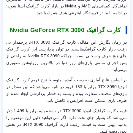
نمایندگان کمپانی‌های AMD و Nvidia در بازار کارت گرافیک آشنا شوید؛
در ادامه با ما در فروشگاه اینترنتی هدف همراه باشید.
کارت گرافیک Nvidia GeForce RTX 3090
در زمان نگارش این مقاله، کارت گرافیک RTX 3090، پرچمدار بی
رقیب بازار کارت گرافیک‌هاست. در توان پردازشی این کارت گرافیک
جای هیچ حرف و سخنی نیست، چراکه Nvidia RTX 3090 به راحتی از
پس اجرای تمامی بازی‌های روز دنیا در بالاترین رزولوشن تصویری
برمی‌آید.
بر اساس نتایج آماری به دست آمده، متوسط نرخ فریم کارت گرافیک
انودیا RTX 3090 برابر با 153 فریم در ثانیه می‌باشد که این مقدار در
بازی‌های مختلف متفاوت بوده و بسته به فشار پردازشی ایجاد شده از
طرف بازی، ممکن است افزایش یا کاهش یابد.
قیمت کارت گرافیک انودیا RTX 3090 در نسخه پایه برابر با 1.499 دلار
می‌باشد که بسیار جای بحث دارد. اگر می‌خواهید دلیل این موضوع را
بدانید، بهتر است به قیمت رقیب کارت گرافیک RTX 3090، در بخش
بعدی دقت کنید.