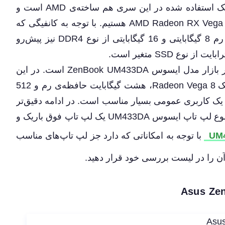
پردازشی 2.1 و 2.3 گیگاهرتزی دارند. کارت گرافیک استفاده شده در این سری هم ساخته‌ی AMD است و
شاهد دو مدل اصلی AMD Radeon Vega 8 و AMD Radeon RX Vega 10 هستیم. با توجه به کانفیگی که
انتخاب می‌کنید و نیازی که دارید، دو مدل حافظه رم 8 گیگابایتی و 16 گیگابایتی از نوع DDR4 نیز پیش‌رو
یکی از کانفیگ‌های پرطرفدار این سری لپ ‌تاپ در بازار مدل ایسوس ZenBook UM433DA است. در این
کانفیگ از پردازند‌ه‌ی AMD Ryzen 5، کارت گرافیک Radeon Vega 8، هشت گیگابایت حافظه‌ی رم و 512
 است که برای یک کاربری عمومی بسیار مناسب است. در ادامه دقیق‌تر
به مشخصات فنی این لپ تاپ می‌پردازیم. در مجموع لپ تاپ ایسوس UM433DA یک لپ تاپ فوق باریک و
با توجه به امکاناتی که دارد جز لپ تاپ‌های مناسب
ن را در لیست بررسی خود قرار دهید.