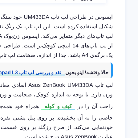
ایسوس در طراحی 
از لپ ‌تاپ‌های 14 اینچی کوچک‌تر است.
یک برگه‌ی A4 باشد. جدا از اندازه، ضخامت لپ ‌تاپ هم بسیار کم بوده و 16.9 میلی‌متر است.
حالا وقتشه! اینو بخون
نقد و بررسی لپ تاپ Lenovo Ideapad L3: میان رده خوب بازار
وزن دارد. با توجه به اندازه‌ کوچک‌، ضخامت و وز
راحت آن را در
کیف و کوله
همراه خود همه‌جا 
خاصی را به آن بخشیده. بر روی پنل پشتی نقره
خودنمایی می‌کند. از طرح رزگلد بر روی قسمت ب
عبارت Asus ZenBook درج شده است.