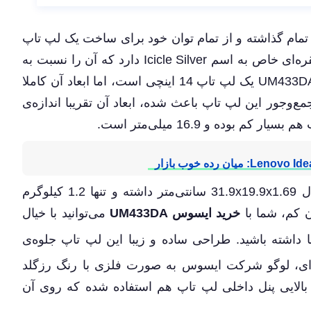
لپ ‌تاپ UM433DA خود سنگ تمام گذاشته و از تمام توان خود برای ساخت یک لپ‌ تاپ
شکیل استفاده کرده است. این لپ ‌تاپ یک رنگ نقره‌ای خاص به‌ اسم Icicle Silver دارد که آن را نسبت به
لپ‌ تاپ‌های دیگر متمایز می‌کند. ایسوس زن‌بوک UM433DA یک لپ ‌تاپ 14 اینچی است، اما ابعاد آن کاملا
 طراحی جمع‌و‌جور این لپ‌ تاپ باعث شده، ابعاد آن تقریبا اندازه‌ی
لپ ‌تاپ Asus ZenBook UM433DA ابعادی معادل 31.9x19.9x1.69 سانتی‌متر داشته و تنها 1.2 کیلوگرم
ن کم، شما با
خرید ایسوس UM433DA
می‌توانید با خیال
داشته باشید. طراحی ساده و زیبا این لپ ‌تاپ جلوه‌ی
‌ای، لوگو شرکت ایسوس به صورت فلزی با رنگ رزگلد
الایی پنل داخلی لپ ‌تاپ هم استفاده شده که روی آن