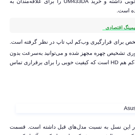
ایسوس در بخش صفحه نمایش عملکرد بسیار خوبی داشته و خرید UM433DA را برای علاقه‌مندان به
ده است.
 برای قرارگیری وب‌کم لپ ‌تاپ در نظر گرفته است.
جدید لپ‌ تاپ‌های ZenBook 14 به فناوری تشخیص چهره مجهز شده و می‌توانید به‌سرعت بدون
وارد رمز، قفل لپ ‌تاپ خود را باز کنید. دوربین وب‌کم هم HD است که کیفیت خوبی را برای برقراری تماس‌
وس UM433DA تغییر زیادی در این نسل به نسبت مدل‌های قبل داشته است. قسمت