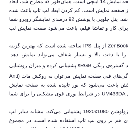
صفحه نمایش لپ تاپ ایسوس UM433DA یک صفحه نمایش 14 اینچی است. همان‌طور که مطرح شد، ابعاد
سایز صفحه نمایش است. کم کردن ابعاد لپ‌ تاپ باعث شده
نمایشگر لپ ‌تاپ، کمترین حاشیه ممکن را داشته باشد. پنل جلویی با پوشش 92 درصدی نمایشگر روبرو شما
برای کار و تماشا فیلم، باعث می‌شود صفحه نمایش لپ
از لحاظ فنی، صفحه نمایش لپ تاپ ZenBook UM433DA از پنل IPS ساخته شده است که بهترین گزینه
 را با دقت بالا و بسیار شفاف می‌تواند نمایش دهد.
همچنین از 100 درصد گستره‌‌ی رنگی sRGB پشتیبانی کرده و میزان روشنایی
بسیار خوب 300 نیت را ارائه می‌دهد. از دیگر ویژگی‌های فنی صفحه نمایش می‌توان به روکش مات (Anti
ن روکش باعث می‌شود که نور تابیده شده به صفحه نمایش
منعکس نشود، از همین رو کار با لپ ‌تاپ ایسوس UM433DA در شرایط نوری قوی مشکلی را برای شما
کیفیت تصویر نمایشگر هم Full HD بوده و از رزولوشن 1920x1080 پشتیبانی می‌کند. مشابه سایر لپ
یسوس از فناوری زاویه دید 178 درجه‌ای هم بر روی لپ ‌تاپ استفاده شده است. در مجموع