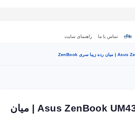
بلاگ
تماس با ما
راهنمای سایت
نقد و بررسی لپ تاپ Asus ZenBook UM433DA | میان