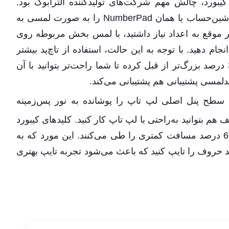
بورد، چالش مهم شرکت‌های تولیدکننده آلترابوک بود.
ایسوس در نسل جدید لپ ‌تاپ‌های خود قسمت ماشین‌حساب یا همان NumberPad را به صورت لمسی به
 موقع به اعداد نیاز داشتید، با لمس بخش مربوطه روی
نجام دهید. با توجه به این حالت، استفاده از تاچ‌پد بیشتر
می‌شود، از همین رو ایسوس اندازه‌ی تاچ‌پد را 32 درصد بزرگ‌تر از قبل کرده تا شما راحت‌تر بتوانید با آن
ندلمسی پشتیبانی هم پشتیبانی می‌کند.
ZenBook UM4 که سطح پنل اصلی لپ‌ تاپ را پوشانده به نور پس‌زمینه
ف هم بتوانید به‌راحتی با لپ ‌تاپ کار کنید. کلیدهای کیبورد
هم عمق 1.4 میلی‌متری دارند که به نسبت قبل 67 درصد مسافت کمتری را طی می‌کنند. این مورد که به
 حروف را تایپ کنید که باعث می‌شود تجربه تایپ بهتری