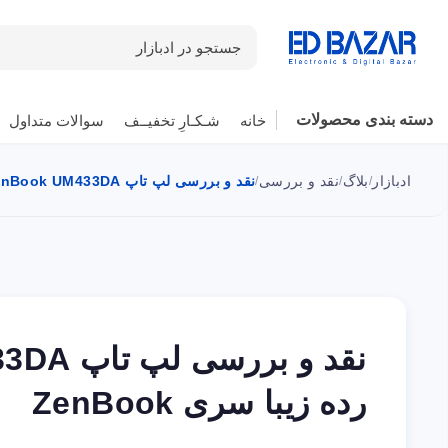
جستجو در ادبازار
دسته بندی محصولات
خانه
شـکـارِ تخفیــف
سوالات متداول
ادبازار
بلاگ
نقد و بررسی
نقد و بررسی لپ تاپ Asus ZenBook UM433DA | میان رده زیبا سری ZenBook
/
/
/
رده زیبا سری ZenBook