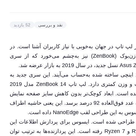
نقد و بررسی
52 بازدید
 لپ تاپ در جهان به‌خوبی با نیاز کاربران آشنا است. در
بین سری مدل‌های مختلف این شرکت، سری زن‌بوک (ZenBook) نیز به‌چشم می‌خورد که از سری
این سری لپ‌ تاپ جز کوچک‌ترین لپ ‌تاپ‌های 14 اینچی ساخته شده به‌حساب می‌آیند. این سری جدید به
نسبت مدل‌های نسل قبل ابعاد کوچک‌تر، ضخامت و وزن کمتری دارد. لپ تاپ ZenBook 14 مدل 2019
 13 درصد کوچک‌تر شده است. ابعاد کوچک‌تر بدون کاهش سایز صفحه نمایش
باعث شده نسبت تصویر نمایشگر به پنل جلویی به عدد فوق‌العاده 92 درصد برسد. این یعنی حاشیه اطراف
 طراحی لقب NanoEdge داده است.
 طراحی شده است. ایسوس برای پردازش اطلاعات این
بار به سراغ شرکت AMD و پردازنده‌های Ryzen 5 و Ryzen 7 رفته است. این پردازنده‌ها به ترتیب توان