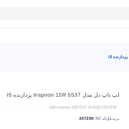
بلاگ
تماس با ما
راهنمای سایت
لپ تاپ دل مدل Inspiron 15R 5537 پردازنده I5
Dell Inspiron 15R 5537 I5-6GB-1TB-2GB
برند:
دل
کد کالا:
247250