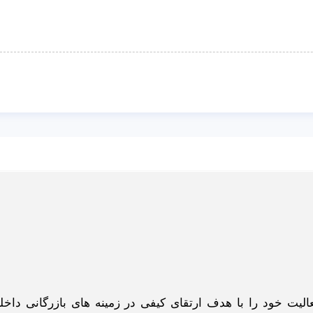
گاه اینترنتی ادبازار به طوررسمی در سال 93 فعالیت خود را با هدف ارتقای کیفی در زمینه های بازرگانی د