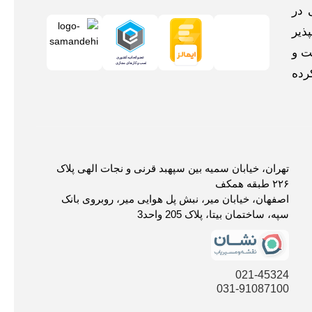
 در
ذیر
ت و
رده
تهران، خیابان سمیه بین سپهبد قرنی و نجات الهی پلاک
۲۲۶ طبقه همکف
اصفهان، خیابان میر، نبش پل هوایی میر، روبروی بانک
سپه، ساختمان بیتا، پلاک 205 واحد3
021-45324
031-91087100