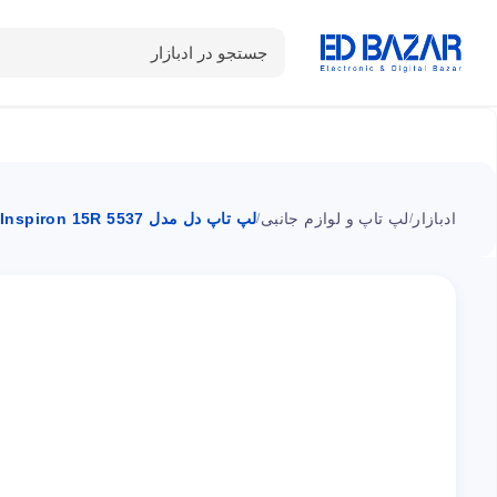
جستجو در ادبازار
دسته بندی محصولات
خانه
شـکـارِ تخفیــف
سوالات متداول
ادبازار
لپ تاپ و لوازم جانبی
لپ تاپ دل مدل Inspiron 15R 5537 پردازنده i5
/
/