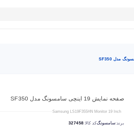
بلاگ
تماس با ما
راهنمای سایت
صفحه نمایش 19 اینچی سامسونگ مدل SF350
Samsung LS19F355HN Monitor 19 Inch
برند:
سامسونگ
کد کالا:
327458