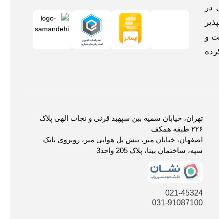
 در
ذیر
ت و
رده
تهران، خیابان سمیه بین سپهبد قرنی و نجات الهی پلاک
۲۲۶ طبقه همکف
اصفهان، خیابان میر، نبش پل هوایی میر، روبروی بانک
سپه، ساختمان بیتا، پلاک 205 واحد3
021-45324
031-91087100