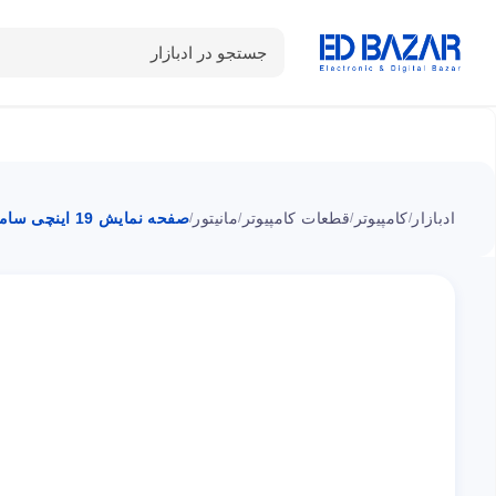
جستجو در ادبازار
دسته بندی محصولات
خانه
شـکـارِ تخفیــف
سوالات متداول
ادبازار
کامپیوتر
قطعات کامپیوتر
مانیتور
صفحه نمایش 19 اینچی سامسونگ مدل SF350
/
/
/
/