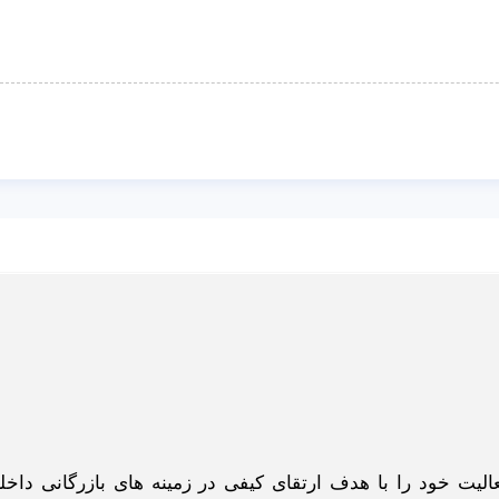
گاه اینترنتی ادبازار به طوررسمی در سال 93 فعالیت خود را با هدف ارتقای کیفی در زمینه های بازرگانی د