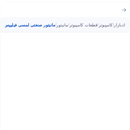
ادبازار
کامپیوتر
قطعات کامپیوتر
مانیتور
مانیتور صنعتی لمسی فیلیپس 55 اینچ 55BDL4051T
/
/
/
/