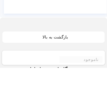
بازگشت به بالا
ناموجود
فروشگاه اینترنتی ادبازار
فروشگاه اینترنتی ادبازار به طوررسمی در سال 93
فعالیت خود را با هدف ارتقای کیفی در زمینه های
بازرگانی داخلی و خارجی و تجارت الکترونیک آغاز نموده
است.یکی از مهمترین اهداف ما ایجاد بزرگترین و کامل