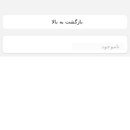
بازگشت به بالا
ناموجود
فروشگاه اینترنتی ادبازار
فروشگاه اینترنتی ادبازار به طوررسمی در سال 93
فعالیت خود را با هدف ارتقای کیفی در زمینه های
بازرگانی داخلی و خارجی و تجارت الکترونیک آغاز نموده
است.یکی از مهمترین اهداف ما ایجاد بزرگترین و کامل
ترین فروشگاه اینترنتی در ایران است.همواره می کوشیم
برای کاری دشوار یعنی «انتخاب »، «مقایسه» و «خرید
»،مسیری کوتاه و مطمئن دلپذیر ولذت بخش را فراهم