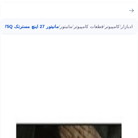
ادبازار
کامپیوتر
قطعات کامپیوتر
مانیتور
مانیتور 27 اینچ مسترتک PB-275Q
/
/
/
/