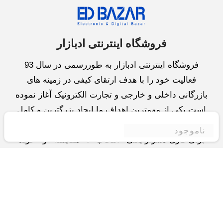
فروشگاه اینترنتی ادبازار
فروشگاه اینترنتی ادبازار به طوررسمی در سال 93
فعالیت خود را با هدف ارتقای کیفی در زمینه های
بازرگانی داخلی و خارجی و تجارت الکترونیک آغاز نموده
است.یکی از مهمترین اهداف ما ایجاد بزرگترین و کامل
ترین فروشگاه اینترنتی در ایران است.همواره می کوشیم
ناموجود
برای کاری دشوار یعنی «انتخاب »، «مقایسه» و «خرید
»،مسیری کوتاه و مطمئن دلپذیر ولذت بخش را فراهم
آوریم.واحد بازرگانی شرکت سعی در تامین و توزیع و
همچنین خدمات پس از فروش با بهترین کیفیت و قیمت
دارد.این واحد « تجارت الکترونیک » را یکی از اولویت
های خود قرارداده و در این زمینه راهکارهایی نیز اتخاذ