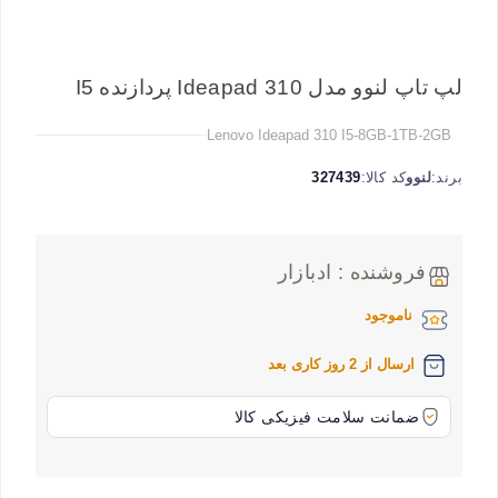
لپ تاپ لنوو مدل Ideapad 310 پردازنده I5
Lenovo Ideapad 310 I5-8GB-1TB-2GB
برند:
لنوو
کد کالا:
327439
فروشنده : ادبازار
ناموجود
ارسال از 2 روز کاری بعد
ضمانت سلامت فیزیکی کالا