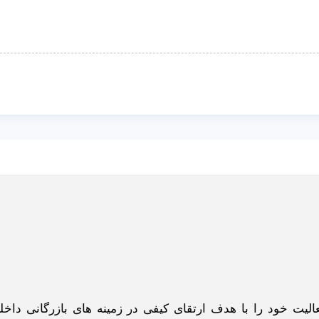
گاه اینترنتی ادبازار به طوررسمی در سال 93 فعالیت خود را با هدف ارتقای کیفی در زمینه های بازرگانی د