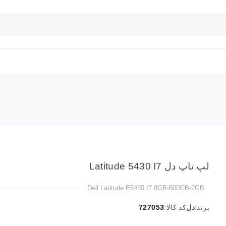
بلاگ
تماس با ما
راهنمای سایت
لپ تاپ دل Latitude 5430 I7
Dell Latitude E5430 I7 8GB-500GB-2GB
برند:
دل
کد کالا:
727053