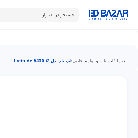
جستجو در ادبازار
دسته بندی محصولات
خانه
شـکـارِ تخفیــف
سوالات متداول
ادبازار
لپ تاپ و لوازم جانبی
لپ تاپ دل Latitude 5430 i7
/
/