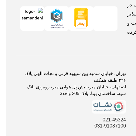
 در
ذیر
ت و
رده
تهران، خیابان سمیه بین سپهبد قرنی و نجات الهی پلاک
۲۲۶ طبقه همکف
اصفهان، خیابان میر، نبش پل هوایی میر، روبروی بانک
سپه، ساختمان بیتا، پلاک 205 واحد3
021-45324
031-91087100