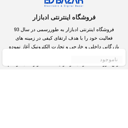
فروشگاه اینترنتی ادبازار
فروشگاه اینترنتی ادبازار به طوررسمی در سال 93
فعالیت خود را با هدف ارتقای کیفی در زمینه های
بازرگانی داخلی و خارجی و تجارت الکترونیک آغاز نموده
است.یکی از مهمترین اهداف ما ایجاد بزرگترین و کامل
ناموجود
ترین فروشگاه اینترنتی در ایران است.همواره می کوشیم
برای کاری دشوار یعنی «انتخاب »، «مقایسه» و «خرید
»،مسیری کوتاه و مطمئن دلپذیر ولذت بخش را فراهم
آوریم.واحد بازرگانی شرکت سعی در تامین و توزیع و
همچنین خدمات پس از فروش با بهترین کیفیت و قیمت
دارد.این واحد « تجارت الکترونیک » را یکی از اولویت
های خود قرارداده و در این زمینه راهکارهایی نیز اتخاذ
کرده است و با « شعار آسوده بیابید و آسان مقایسه کنید