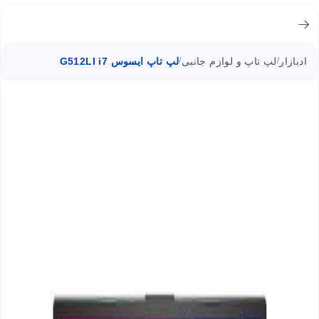
ادبازار
لپ تاپ و لوازم جانبی
لپ تاپ ایسوس G512LI i7
/
/