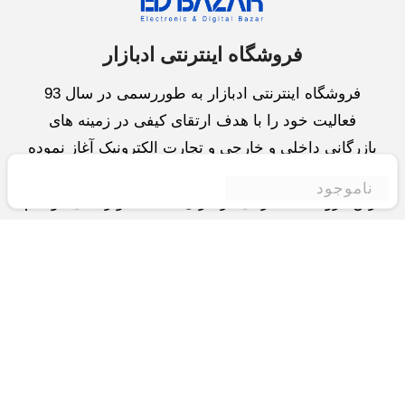
فروشگاه اینترنتی ادبازار
فروشگاه اینترنتی ادبازار به طوررسمی در سال 93
فعالیت خود را با هدف ارتقای کیفی در زمینه های
بازرگانی داخلی و خارجی و تجارت الکترونیک آغاز نموده
است.یکی از مهمترین اهداف ما ایجاد بزرگترین و کامل
ناموجود
ترین فروشگاه اینترنتی در ایران است.همواره می کوشیم
برای کاری دشوار یعنی «انتخاب »، «مقایسه» و «خرید
»،مسیری کوتاه و مطمئن دلپذیر ولذت بخش را فراهم
آوریم.واحد بازرگانی شرکت سعی در تامین و توزیع و
همچنین خدمات پس از فروش با بهترین کیفیت و قیمت
دارد.این واحد « تجارت الکترونیک » را یکی از اولویت
های خود قرارداده و در این زمینه راهکارهایی نیز اتخاذ
کرده است و با « شعار آسوده بیابید و آسان مقایسه کنید