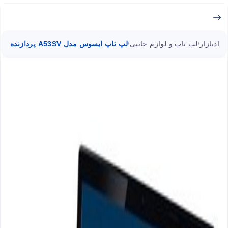
ادبازار
لپ تاپ و لوازم جانبی
لپ تاپ ایسوس مدل A53SV پردازنده i5
/
/