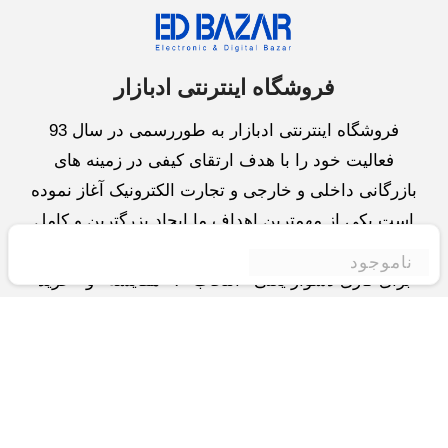
فروشگاه اینترنتی ادبازار
فروشگاه اینترنتی ادبازار به طوررسمی در سال 93
فعالیت خود را با هدف ارتقای کیفی در زمینه های
بازرگانی داخلی و خارجی و تجارت الکترونیک آغاز نموده
است.یکی از مهمترین اهداف ما ایجاد بزرگترین و کامل
ترین فروشگاه اینترنتی در ایران است.همواره می کوشیم
ناموجود
برای کاری دشوار یعنی «انتخاب »، «مقایسه» و «خرید
»،مسیری کوتاه و مطمئن دلپذیر ولذت بخش را فراهم
آوریم.واحد بازرگانی شرکت سعی در تامین و توزیع و
همچنین خدمات پس از فروش با بهترین کیفیت و قیمت
دارد.این واحد « تجارت الکترونیک » را یکی از اولویت
های خود قرارداده و در این زمینه راهکارهایی نیز اتخاذ