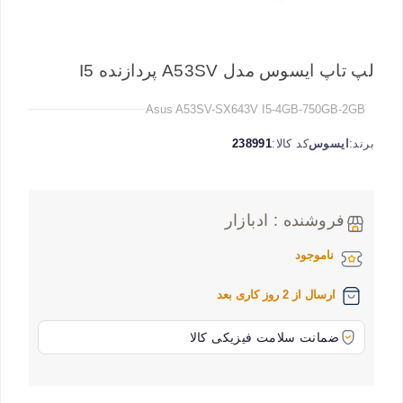
لپ تاپ ایسوس مدل A53SV پردازنده I5
Asus A53SV-SX643V I5-4GB-750GB-2GB
برند:
ایسوس
کد کالا:
238991
فروشنده : ادبازار
ناموجود
ارسال از 2 روز کاری بعد
ضمانت سلامت فیزیکی کالا