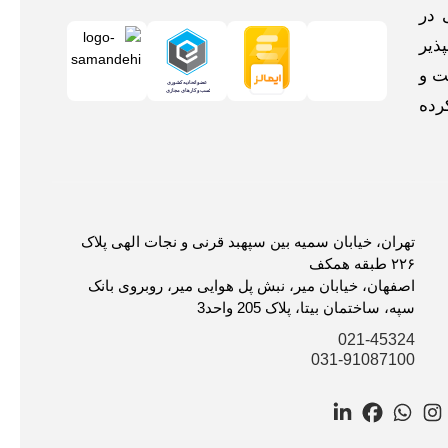
 در
ذیر
ت و
رده
تهران، خیابان سمیه بین سپهبد قرنی و نجات الهی پلاک
۲۲۶ طبقه همکف
اصفهان، خیابان میر، نبش پل هوایی میر، روبروی بانک
سپه، ساختمان بیتا، پلاک 205 واحد3
021-45324
031-91087100
LinkedIn
Facebook
WhatsApp
Instagram