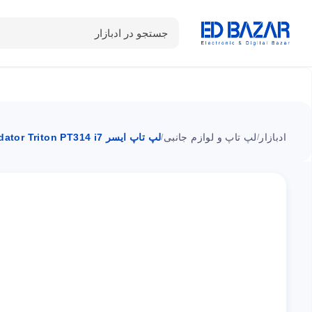
جستجو در ادبازار
دسته بندی محصولات
خانه
شـکـارِ تخفیــف
سوالات متداول
ادبازار
لپ تاپ و لوازم جانبی
لپ تاپ ایسر Predator Triton PT314 i7
/
/