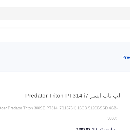
بلاگ
تماس با ما
راهنمای سایت
لپ تاپ ایسر Predator Triton PT314 i7
Acer Predator Triton 300SE PT314 i7(11375H) 16GB 512GBSSD 4GB-
3050ti
برند:
ایسر
کد کالا:
730302