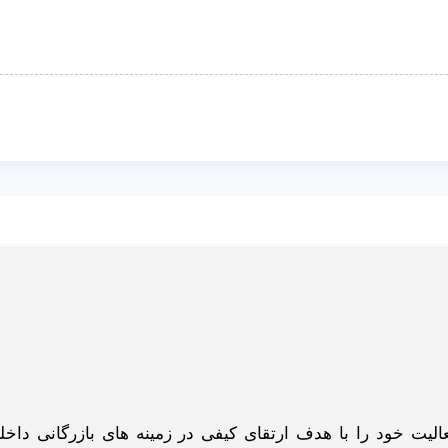
گاه اینترنتی ادبازار به طوررسمی در سال 93 فعالیت خود را با هدف ارتقای کیفی در زمینه های بازرگانی د