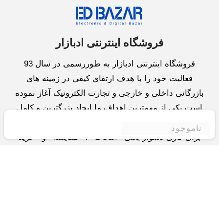
فروشگاه اینترنتی ادبازار
فروشگاه اینترنتی ادبازار به طوررسمی در سال 93
فعالیت خود را با هدف ارتقای کیفی در زمینه های
بازرگانی داخلی و خارجی و تجارت الکترونیک آغاز نموده
است.یکی از مهمترین اهداف ما ایجاد بزرگترین و کامل
ترین فروشگاه اینترنتی در ایران است.همواره می کوشیم
ناموجود
برای کاری دشوار یعنی «انتخاب »، «مقایسه» و «خرید
»،مسیری کوتاه و مطمئن دلپذیر ولذت بخش را فراهم
آوریم.واحد بازرگانی شرکت سعی در تامین و توزیع و
همچنین خدمات پس از فروش با بهترین کیفیت و قیمت
دارد.این واحد « تجارت الکترونیک » را یکی از اولویت
های خود قرارداده و در این زمینه راهکارهایی نیز اتخاذ