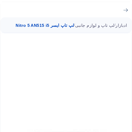
ادبازار
لپ تاپ و لوازم جانبی
لپ تاپ ایسر Nitro 5 AN515 i5
/
/