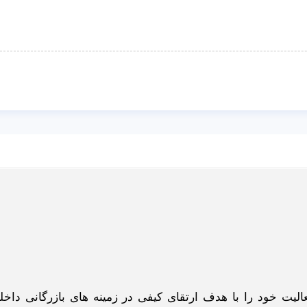
گاه اینترنتی ادبازار به طوررسمی در سال 93 فعالیت خود را با هدف ارتقای کیفی در زمینه های بازرگانی د