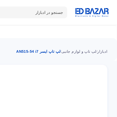
جستجو در ادبازار
دسته بندی محصولات
خانه
شـکـارِ تخفیــف
سوالات متداول
ادبازار
لپ تاپ و لوازم جانبی
لپ تاپ ایسر AN515-54 i7
/
/