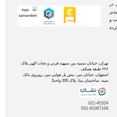
 در
ذیر
ت و
رده
تهران، خیابان سمیه بین سپهبد قرنی و نجات الهی پلاک
۲۲۶ طبقه همکف
اصفهان، خیابان میر، نبش پل هوایی میر، روبروی بانک
سپه، ساختمان بیتا، پلاک 205 واحد3
021-45324
031-91087100