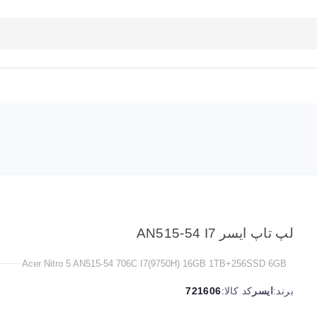
بلاگ
تماس با ما
راهنمای سایت
لپ تاپ ایسر AN515-54 I7
Acer Nitro 5 AN515-54 706C I7(9750H) 16GB 1TB+256SSD 6GB
برند:
ایسر
کد کالا:
721606