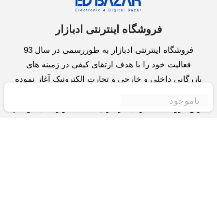
فروشگاه اینترنتی ادبازار
فروشگاه اینترنتی ادبازار به طوررسمی در سال 93
فعالیت خود را با هدف ارتقای کیفی در زمینه های
بازرگانی داخلی و خارجی و تجارت الکترونیک آغاز نموده
است.یکی از مهمترین اهداف ما ایجاد بزرگترین و کامل
ناموجود
ترین فروشگاه اینترنتی در ایران است.همواره می کوشیم
برای کاری دشوار یعنی «انتخاب »، «مقایسه» و «خرید
»،مسیری کوتاه و مطمئن دلپذیر ولذت بخش را فراهم
آوریم.واحد بازرگانی شرکت سعی در تامین و توزیع و
همچنین خدمات پس از فروش با بهترین کیفیت و قیمت
دارد.این واحد « تجارت الکترونیک » را یکی از اولویت
های خود قرارداده و در این زمینه راهکارهایی نیز اتخاذ
کرده است و با « شعار آسوده بیابید و آسان مقایسه کنید