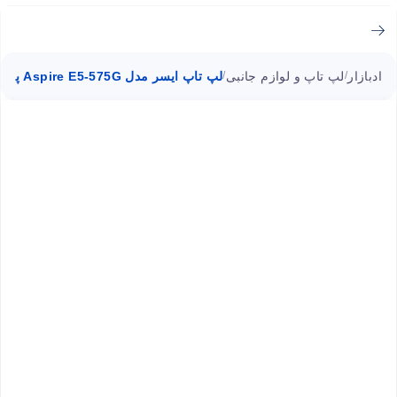
ادبازار
لپ تاپ و لوازم جانبی
لپ تاپ ایسر مدل Aspire E5-575G پردازنده i3
/
/