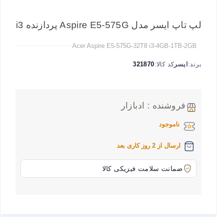
لپ تاپ ایسر مدل Aspire E5-575G پردازنده i3
Acer Aspire E5-575G-32T8 i3-4GB-1TB-2GB
برند:
ایسر
کد کالا:
321870
فروشنده : ادبازار
ناموجود
ارسال از 2 روز کاری بعد
ضمانت سلامت فیزیکی کالا