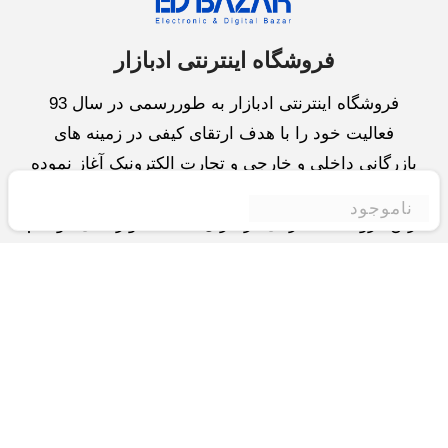
فروشگاه اینترنتی ادبازار
فروشگاه اینترنتی ادبازار به طوررسمی در سال 93
فعالیت خود را با هدف ارتقای کیفی در زمینه های
بازرگانی داخلی و خارجی و تجارت الکترونیک آغاز نموده
است.یکی از مهمترین اهداف ما ایجاد بزرگترین و کامل
ناموجود
ترین فروشگاه اینترنتی در ایران است.همواره می کوشیم
برای کاری دشوار یعنی «انتخاب »، «مقایسه» و «خرید
»،مسیری کوتاه و مطمئن دلپذیر ولذت بخش را فراهم
آوریم.واحد بازرگانی شرکت سعی در تامین و توزیع و
همچنین خدمات پس از فروش با بهترین کیفیت و قیمت
دارد.این واحد « تجارت الکترونیک » را یکی از اولویت
های خود قرارداده و در این زمینه راهکارهایی نیز اتخاذ
کرده است و با « شعار آسوده بیابید و آسان مقایسه کنید